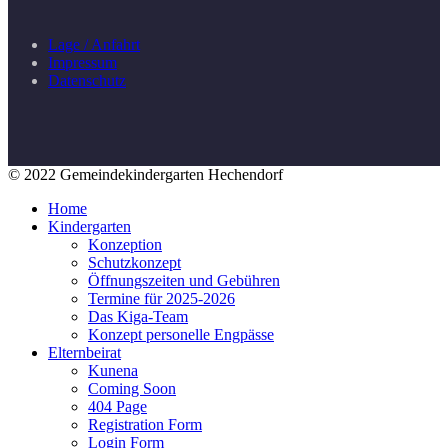
Lage / Anfahrt
Impressum
Datenschutz
© 2022 Gemeindekindergarten Hechendorf
Home
Kindergarten
Konzeption
Schutzkonzept
Öffnungszeiten und Gebühren
Termine für 2025-2026
Das Kiga-Team
Konzept personelle Engpässe
Elternbeirat
Kunena
Coming Soon
404 Page
Registration Form
Login Form