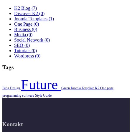
K2 Blog
(7)
Discover K2
(0)
Joomla Templates
(1)
One Page
(0)
Business
(0)
Media
(0)
Social Network
(0)
SEO
(0)
Tutorials
(0)
Wordpress
(0)
Tags
Future
Blog
Design
Green
Joomla Template
K2
One page
programming
software
Style Guide
Kontakt