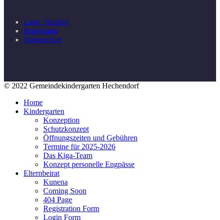
Lage / Anfahrt
Impressum
Datenschutz
© 2022 Gemeindekindergarten Hechendorf
Home
Kindergarten
Konzeption
Schutzkonzept
Öffnungszeiten und Gebühren
Termine für 2025-2026
Das Kiga-Team
Konzept personelle Engpässe
Elternbeirat
Kunena
Coming Soon
404 Page
Registration Form
Login Form